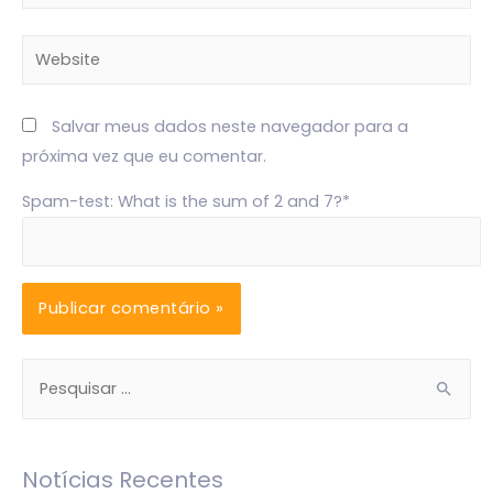
mail*
Website
Salvar meus dados neste navegador para a
próxima vez que eu comentar.
Spam-test: What is the sum of 2 and 7?*
P
e
s
q
Notícias Recentes