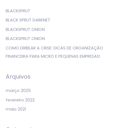
u
i
BLACKSPRUT
s
BLACK SPRUT DARKNET
a
BLACKSPRUT ONION
r
BLACKSPRUT ONION
p
COMO DRIBLAR A CRISE: DICAS DE ORGANIZAÇÃO
o
FINANCEIRA PARA MICRO E PEQUENAS EMPRESAS!
r
:
Arquivos
março 2025
fevereiro 2022
maio 2021