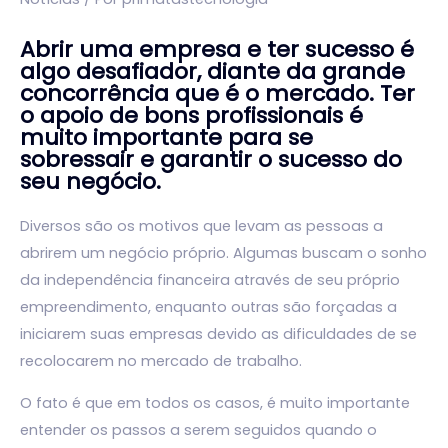
Abrir uma empresa e ter sucesso é
algo desafiador, diante da grande
concorrência que é o mercado. Ter
o apoio de bons profissionais é
muito importante para se
sobressair e garantir o sucesso do
seu negócio.
Diversos são os motivos que levam as pessoas a
abrirem um negócio próprio. Algumas buscam o sonho
da independência financeira através de seu próprio
empreendimento, enquanto outras são forçadas a
iniciarem suas empresas devido as dificuldades de se
recolocarem no mercado de trabalho.
O fato é que em todos os casos, é muito importante
entender os passos a serem seguidos quando o