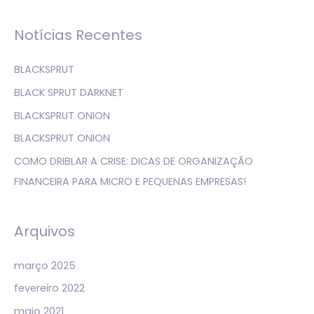
s
q
Notícias Recentes
u
i
BLACKSPRUT
s
BLACK SPRUT DARKNET
a
BLACKSPRUT ONION
r
BLACKSPRUT ONION
p
COMO DRIBLAR A CRISE: DICAS DE ORGANIZAÇÃO
o
FINANCEIRA PARA MICRO E PEQUENAS EMPRESAS!
r
:
Arquivos
março 2025
fevereiro 2022
maio 2021